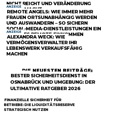
NICHT REICHT UND VERÄNDERUNG
ANZEIGE
ANGST MACHT
REMOTE ANGELS: WIE IMMER MEHR
FRAUEN ORTSUNABHÄNGIG WERDEN
UND AUSWANDERN – SO SICHERN
SOCIAL-MEDIA-DIENSTLEISTUNGEN EIN
ANZEIGE
SICHERES REMOTE-EINKOMMEN
ALEXANDRA WECK: WIE
VERMÖGENSVERWALTER IHR
LEBENSWERK VERKAUFSFÄHIG
MACHEN
DIE NEUESTEN BEITRÄGE:
RATGEBER
BESTER SICHERHEITSDIENST IN
OSNABRÜCK UND UMGEBUNG: DER
ULTIMATIVE RATGEBER 2026
RATGEBER
FINANZIELLE SICHERHEIT FÜR
BETRIEBE: DIE LIQUIDITÄTSRESERVE
STRATEGISCH NUTZEN