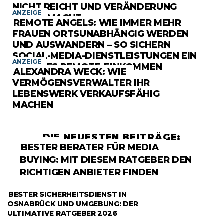
NICHT REICHT UND VERÄNDERUNG
ANZEIGE
ANGST MACHT
REMOTE ANGELS: WIE IMMER MEHR
FRAUEN ORTSUNABHÄNGIG WERDEN
UND AUSWANDERN – SO SICHERN
SOCIAL-MEDIA-DIENSTLEISTUNGEN EIN
ANZEIGE
SICHERES REMOTE-EINKOMMEN
ALEXANDRA WECK: WIE
VERMÖGENSVERWALTER IHR
LEBENSWERK VERKAUFSFÄHIG
MACHEN
DIE NEUESTEN BEITRÄGE:
RATGEBER
BESTER BERATER FÜR MEDIA
BUYING: MIT DIESEM RATGEBER DEN
RICHTIGEN ANBIETER FINDEN
RATGEBER
BESTER SICHERHEITSDIENST IN
OSNABRÜCK UND UMGEBUNG: DER
ULTIMATIVE RATGEBER 2026