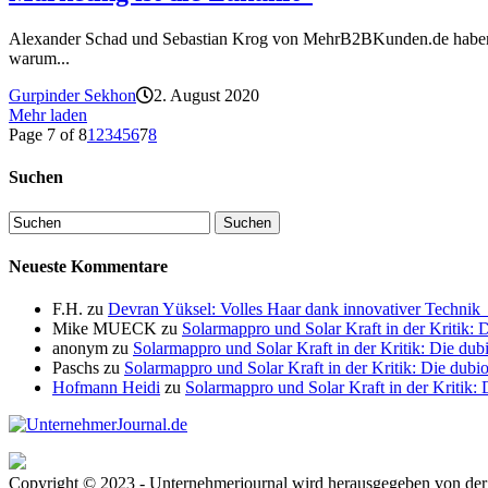
Alexander Schad und Sebastian Krog von MehrB2BKunden.de haben sic
warum...
Gurpinder Sekhon
2. August 2020
Mehr laden
Page 7 of 8
1
2
3
4
5
6
7
8
Suchen
Neueste Kommentare
F.H.
zu
Devran Yüksel: Volles Haar dank innovativer Techni
Mike MUECK
zu
Solarmappro und Solar Kraft in der Kritik:
anonym
zu
Solarmappro und Solar Kraft in der Kritik: Die d
Paschs
zu
Solarmappro und Solar Kraft in der Kritik: Die du
Hofmann Heidi
zu
Solarmappro und Solar Kraft in der Kritik
Copyright © 2023 - Unternehmerjournal wird herausgegeben von 