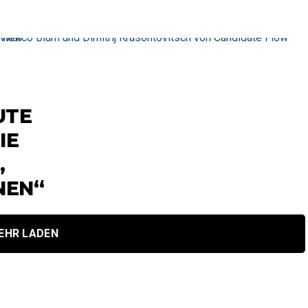
UTE
IE
,
NEN“
EHR LADEN