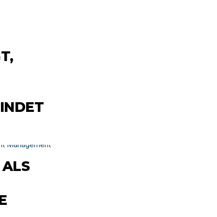
T,
INDET
 ALS
E