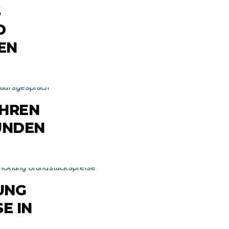
S
D
EN
ÜHREN
KUNDEN
UNG
E IN