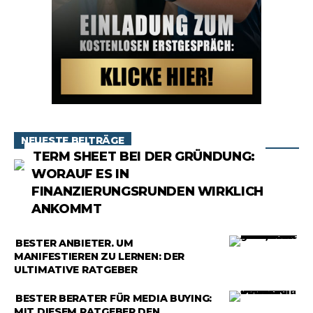
NEUESTE BEITRÄGE
RATGEBER
TERM SHEET BEI DER GRÜNDUNG:
WORAUF ES IN
FINANZIERUNGSRUNDEN WIRKLICH
ANKOMMT
RATGEBER
BESTER ANBIETER, UM
MANIFESTIEREN ZU LERNEN: DER
ULTIMATIVE RATGEBER
RATGEBER
BESTER BERATER FÜR MEDIA BUYING:
MIT DIESEM RATGEBER DEN