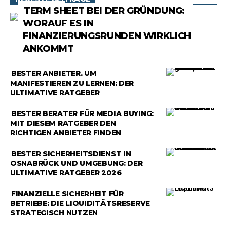
RATGEBER
TERM SHEET BEI DER GRÜNDUNG:
WORAUF ES IN
FINANZIERUNGSRUNDEN WIRKLICH
ANKOMMT
RATGEBER
BESTER ANBIETER, UM
MANIFESTIEREN ZU LERNEN: DER
ULTIMATIVE RATGEBER
RATGEBER
BESTER BERATER FÜR MEDIA BUYING:
MIT DIESEM RATGEBER DEN
RICHTIGEN ANBIETER FINDEN
RATGEBER
BESTER SICHERHEITSDIENST IN
OSNABRÜCK UND UMGEBUNG: DER
ULTIMATIVE RATGEBER 2026
RATGEBER
FINANZIELLE SICHERHEIT FÜR
BETRIEBE: DIE LIQUIDITÄTSRESERVE
STRATEGISCH NUTZEN