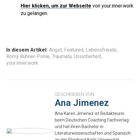
Hier
klicken, um zur Webseite
von your.inner.work
zu gelangen.
In diesem Artikel:
Angst
,
Featured
,
Lebensfreude
,
Romy Bühner-Pohle
,
Traumata
,
Unsicherheit
,
your.inner.work
GESCHRIEBEN VON
Ana Jimenez
Ana Karen Jimenez ist Redakteurin
beim Deutschen Coaching Fachverlag
und hat ihren Bachelor in
Literaturwissenschaften und Spanisch
an der Eberhard Karls Universität