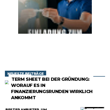
NEUESTE BEITRÄGE
RATGEBER
TERM SHEET BEI DER GRÜNDUNG:
WORAUF ES IN
FINANZIERUNGSRUNDEN WIRKLICH
ANKOMMT
RATGEBER
BESTER ANBIETER, UM