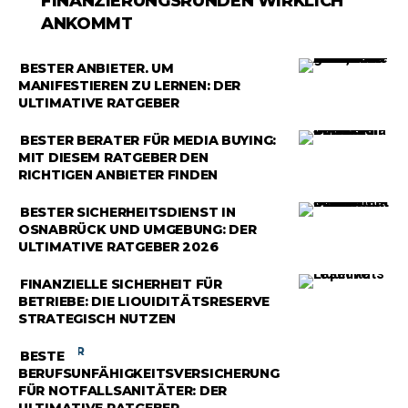
FINANZIERUNGSRUNDEN WIRKLICH
ANKOMMT
RATGEBER
BESTER ANBIETER, UM
MANIFESTIEREN ZU LERNEN: DER
ULTIMATIVE RATGEBER
RATGEBER
BESTER BERATER FÜR MEDIA BUYING:
MIT DIESEM RATGEBER DEN
RICHTIGEN ANBIETER FINDEN
RATGEBER
BESTER SICHERHEITSDIENST IN
OSNABRÜCK UND UMGEBUNG: DER
ULTIMATIVE RATGEBER 2026
RATGEBER
FINANZIELLE SICHERHEIT FÜR
BETRIEBE: DIE LIQUIDITÄTSRESERVE
STRATEGISCH NUTZEN
RATGEBER
BESTE
BERUFSUNFÄHIGKEITSVERSICHERUNG
FÜR NOTFALLSANITÄTER: DER
ULTIMATIVE RATGEBER