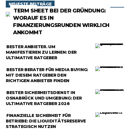
NEUESTE BEITRÄGE
RATGEBER
TERM SHEET BEI DER GRÜNDUNG:
WORAUF ES IN
FINANZIERUNGSRUNDEN WIRKLICH
ANKOMMT
RATGEBER
BESTER ANBIETER, UM
MANIFESTIEREN ZU LERNEN: DER
ULTIMATIVE RATGEBER
RATGEBER
BESTER BERATER FÜR MEDIA BUYING:
MIT DIESEM RATGEBER DEN
RICHTIGEN ANBIETER FINDEN
RATGEBER
BESTER SICHERHEITSDIENST IN
OSNABRÜCK UND UMGEBUNG: DER
ULTIMATIVE RATGEBER 2026
RATGEBER
FINANZIELLE SICHERHEIT FÜR
BETRIEBE: DIE LIQUIDITÄTSRESERVE
STRATEGISCH NUTZEN