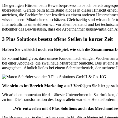
Die geringen Hürden beim Bewerberprozess habe ich bereits angesp
überzeugen. Gerade beim Mittelstand gibt es in dieser Hinsicht erhebl
anziehen, die Fachkräfte aber letztlich zu einem anderen Unterneh
wissen unsere Mitarbeiter zu schätzen. Gleichzeitig sind wir auch 
Internetauftritts unterstützen wir vor allem beratend und bei techni
nebenher das Bewusstsein, dass die Arbeitnehmer gegenwärtig den A
3 Plus Solutions besetzt offene Stellen in kurzer Zeit
Haben Sie vielleicht noch ein Beispiel, wie sich die Zusammenar
Es kommt häufig vor, dass unsere Kunden nach einigen Wochen anrufe
bei einer Apotheke, die zwei neue Mitarbeiter brauchte. Das ist eine 
ausgegeben. Ähnlich lief es bei einem Schreinerbetrieb, der mehrere 
Wie sieht es im Bereich Marketing aus? Verfolgen Sie hier gerade
Wir arbeiten momentan für das älteste Unternehmen in Saarbrücken, d
zu tun. Die Transformation des Logos allein war eine Herausforderung
„Wir entwerfen mit 3 Plus Solutions auch das Merchandi
Die Brauerei war in die Insolvenz gerutscht. Wir schlagen jetzt geme