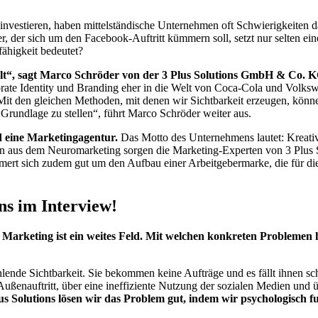
vestieren, haben mittelständische Unternehmen oft Schwierigkeiten dam
r, der sich um den Facebook-Auftritt kümmern soll, setzt nur selten ei
fähigkeit bedeutet?
 fehlt“, sagt Marco Schröder von der 3 Plus Solutions GmbH & Co. K
orate Identity und Branding eher in die Welt von Coca-Cola und Volks
Mit den gleichen Methoden, mit denen wir Sichtbarkeit erzeugen, könn
e Grundlage zu stellen“, führt Marco Schröder weiter aus.
d eine Marketingagentur.
Das Motto des Unternehmens lautet: Kreati
en aus dem Neuromarketing sorgen die Marketing-Experten von 3 Plus 
rt sich zudem gut um den Aufbau einer Arbeitgebermarke, die für die 
.
ns im Interview!
arketing ist ein weites Feld. Mit welchen konkreten Problemen 
hlende Sichtbarkeit. Sie bekommen keine Aufträge und es fällt ihnen sc
Außenauftritt, über eine ineffiziente Nutzung der sozialen Medien und 
us Solutions lösen wir das Problem gut, indem wir psychologisch f