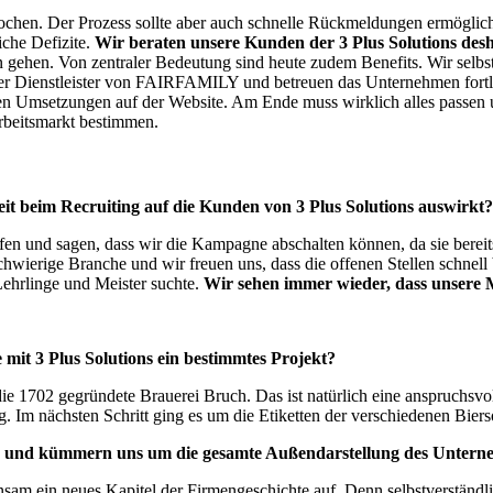
rochen. Der Prozess sollte aber auch schnelle Rückmeldungen ermögl
iche Defizite.
Wir beraten unsere Kunden der 3 Plus Solutions desh
men gehen. Von zentraler Bedeutung sind heute zudem Benefits. Wir s
fester Dienstleister von FAIRFAMILY und betreuen das Unternehmen for
schen Umsetzungen auf der Website. Am Ende muss wirklich alles passen 
rbeitsmarkt bestimmen.
beit beim Recruiting auf die Kunden von 3 Plus Solutions auswirkt
n und sagen, dass wir die Kampagne abschalten können, da sie bereits
schwierige Branche und wir freuen uns, dass die offenen Stellen schnel
Lehrlinge und Meister suchte.
Wir sehen immer wieder, dass unsere M
 mit 3 Plus Solutions ein bestimmtes Projekt?
ie 1702 gegründete Brauerei Bruch. Das ist natürlich eine anspruchsvo
. Im nächsten Schritt ging es um die Etiketten der verschiedenen Biers
se und kümmern uns um die gesamte Außendarstellung des Untern
insam ein neues Kapitel der Firmengeschichte auf. Denn selbstverständl