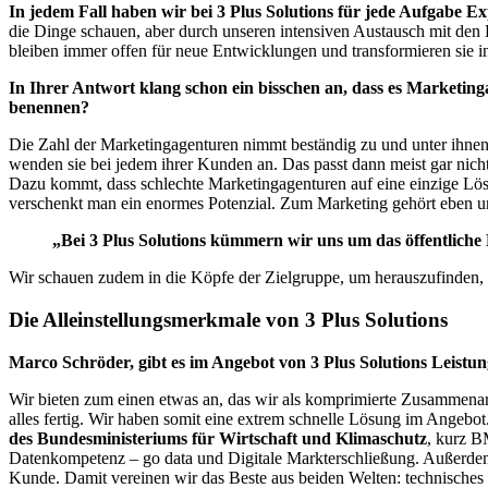
In jedem Fall haben wir bei 3 Plus Solutions für jede Aufgabe Ex
die Dinge schauen, aber durch unseren intensiven Austausch mit den B
bleiben immer offen für neue Entwicklungen und transformieren sie i
In Ihrer Antwort klang schon ein bisschen an, dass es Marketing
benennen?
Die Zahl der Marketingagenturen nimmt beständig zu und unter ihnen gi
wenden sie bei jedem ihrer Kunden an. Das passt dann meist gar nicht
Dazu kommt, dass schlechte Marketingagenturen auf eine einzige Lösu
verschenkt man ein enormes Potenzial. Zum Marketing gehört eben un
„Bei 3 Plus Solutions kümmern wir uns um das öffentliche 
Wir schauen zudem in die Köpfe der Zielgruppe, um herauszufinden, w
Die Alleinstellungsmerkmale von 3 Plus Solutions
Marco Schröder, gibt es im Angebot von 3 Plus Solutions Leistu
Wir bieten zum einen etwas an, das wir als komprimierte Zusammenar
alles fertig. Wir haben somit eine extrem schnelle Lösung im Angebot
des Bundesministeriums für Wirtschaft und Klimaschutz
, kurz B
Datenkompetenz – go data und Digitale Markterschließung. Außerdem 
Kunde. Damit vereinen wir das Beste aus beiden Welten: technisch