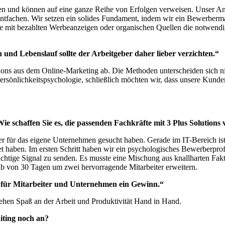
gien und können auf eine ganze Reihe von Erfolgen verweisen. Unser Ansa
entfachen. Wir setzen ein solides Fundament, indem wir ein Bewerberma
weise mit bezahlten Werbeanzeigen oder organischen Quellen die notwen
 und Lebenslauf sollte der Arbeitgeber daher lieber verzichten.“
utions aus dem Online-Marketing ab. Die Methoden unterscheiden sich ni
ersönlichkeitspsychologie, schließlich möchten wir, dass unsere Kunden
Wie schaffen Sie es, die passenden Fachkräfte mit 3 Plus Solutio
ter für das eigene Unternehmen gesucht haben. Gerade im IT-Bereich i
t haben. Im ersten Schritt haben wir ein psychologisches Bewerberprofi
chtige Signal zu senden. Es musste eine Mischung aus knallharten Fak
b von 30 Tagen um zwei hervorragende Mitarbeiter erweitern.
ch für Mitarbeiter und Unternehmen ein Gewinn.“
ehen Spaß an der Arbeit und Produktivität Hand in Hand.
iting noch an?