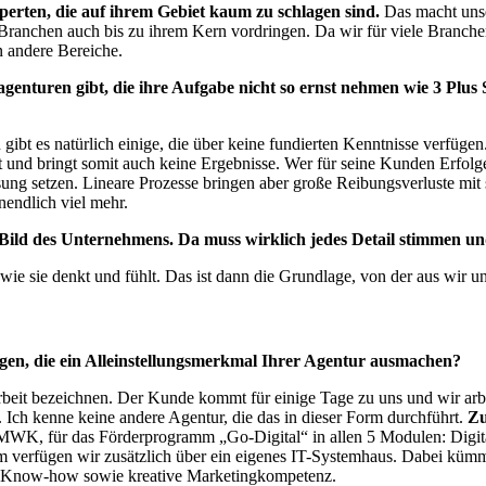
perten, die auf ihrem Gebiet kaum zu schlagen sind.
Das macht unse
ranchen auch bis zu ihrem Kern vordringen. Da wir für viele Branchen 
n andere Bereiche.
agenturen gibt, die ihre Aufgabe nicht so ernst nehmen wie 3 Plus
bt es natürlich einige, die über keine fundierten Kenntnisse verfügen. S
 und bringt somit auch keine Ergebnisse. Wer für seine Kunden Erfolge e
ng setzen. Lineare Prozesse bringen aber große Reibungsverluste mit s
endlich viel mehr.
Bild des Unternehmens. Da muss wirklich jedes Detail stimmen und
ie sie denkt und fühlt. Das ist dann die Grundlage, von der aus wir un
ngen, die ein Alleinstellungsmerkmal Ihrer Agentur ausmachen?
beit bezeichnen. Der Kunde kommt für einige Tage zu uns und wir arbei
. Ich kenne keine andere Agentur, die das in dieser Form durchführt.
Zu
MWK, für das Förderprogramm „Go-Digital“ in allen 5 Modulen: Digitalis
verfügen wir zusätzlich über ein eigenes IT-Systemhaus. Dabei kümme
es Know-how sowie kreative Marketingkompetenz.