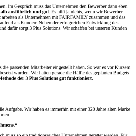
ichen. Im Gespräch muss das Unternehmen den Bewerber dann eben
alb ausführlich und gut
. Es hilft ja nichts, wenn wir Bewerber
elbst arbeiten als Unternehmen mit FAIRFAMILY zusammen und das
tlaufend als Kunden: Neben der erfolgreichen Entwicklung des
und dafür sorgt 3 Plus Solutions. Wir schaffen bei unseren Kunden
?
 die passenden Mitarbeiter eingestellt haben. So war es vor Kurzem
l besetzt wurden. Wir hatten gerade die Hälfte des geplanten Budgets
ethode der 3 Plus Solutions gut funktioniert.
lle Aufgabe. Wir haben es immerhin mit einer 320 Jahre alten Marke
orten.
ehmens.“
ich muss so ein traditionsreiches Unternehmen gerettet werden. Für