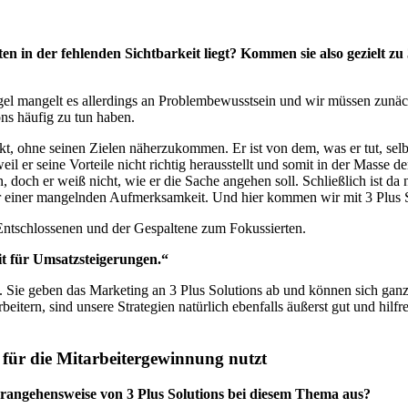
n in der fehlenden Sichtbarkeit liegt? Kommen sie also gezielt zu
egel mangelt es allerdings an Problembewusstsein und wir müssen zunä
ons häufig zu tun haben.
ckt, ohne seinen Zielen näherzukommen. Er ist von dem, was er tut, sel
eil er seine Vorteile nicht richtig herausstellt und somit in der Masse 
 doch er weiß nicht, wie er die Sache angehen soll. Schließlich ist d
er einer mangelnden Aufmerksamkeit. Und hier kommen wir mit 3 Plus S
Entschlossenen und der Gespaltene zum Fokussierten.
it für Umsatzsteigerungen.“
. Sie geben das Marketing an 3 Plus Solutions ab und können sich gan
itern, sind unsere Strategien natürlich ebenfalls äußerst gut und hil
 für die Mitarbeitergewinnung nutzt
erangehensweise von 3 Plus Solutions bei diesem Thema aus?