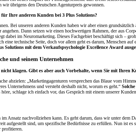
 wir übrigens den Deutschen Agenturpreis gewonnen.
t für Ihre anderen Kunden bei 3 Plus Solutions?
en. Bei unseren anderen Kunden haben wir aber einen grundsätzlich ähn
r angehen. Dann setzen wir einen hochwertigen Rahmen, der aus Corpo
iegt dabei im Neuromarketing.
Dieses Fachgebiet beschäftigt sich – gr
ch eine technische Seite, doch vor allem geht es darum, Menschen auf 
Plus Solutions mit dem Verkaufspsychologie Excellence Award ausg
nche und seinem Unternehmen
h nicht klagen. Gibt es aber auch Vorbehalte, wenn Sie mit Ihren
anche abzielen: „Marketingagenturen versprechen das Blaue vom Himme
nseres Unternehmens und versteht deshalb nicht, worum es geht.“
Solche 
höre, schlage ich einfach vor, das Gespräch mit einem unserer Kunden
ch im Ansatz nachvollziehen kann. Es geht darum, dass wir unter dem 
it aufgestellt sind, um spezifische Bedürfnisse zu erfüllen. Nun ist es 
profitieren.