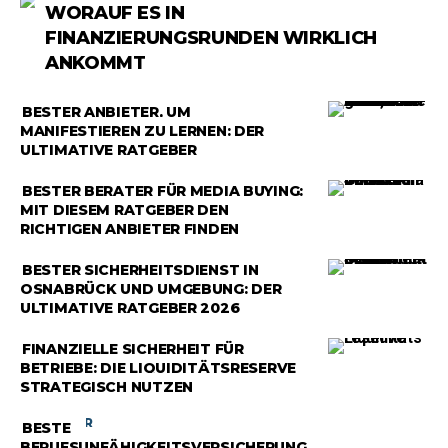
WORAUF ES IN
FINANZIERUNGSRUNDEN WIRKLICH
ANKOMMT
RATGEBER
BESTER ANBIETER, UM
MANIFESTIEREN ZU LERNEN: DER
ULTIMATIVE RATGEBER
RATGEBER
BESTER BERATER FÜR MEDIA BUYING:
MIT DIESEM RATGEBER DEN
RICHTIGEN ANBIETER FINDEN
RATGEBER
BESTER SICHERHEITSDIENST IN
OSNABRÜCK UND UMGEBUNG: DER
ULTIMATIVE RATGEBER 2026
RATGEBER
FINANZIELLE SICHERHEIT FÜR
BETRIEBE: DIE LIQUIDITÄTSRESERVE
STRATEGISCH NUTZEN
RATGEBER
BESTE
BERUFSUNFÄHIGKEITSVERSICHERUNG