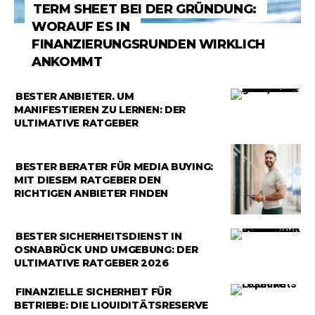
RATGEBER
TERM SHEET BEI DER GRÜNDUNG:
WORAUF ES IN
FINANZIERUNGSRUNDEN WIRKLICH
ANKOMMT
RATGEBER
BESTER ANBIETER, UM
MANIFESTIEREN ZU LERNEN: DER
ULTIMATIVE RATGEBER
RATGEBER
BESTER BERATER FÜR MEDIA BUYING:
MIT DIESEM RATGEBER DEN
RICHTIGEN ANBIETER FINDEN
RATGEBER
BESTER SICHERHEITSDIENST IN
OSNABRÜCK UND UMGEBUNG: DER
ULTIMATIVE RATGEBER 2026
RATGEBER
FINANZIELLE SICHERHEIT FÜR
BETRIEBE: DIE LIQUIDITÄTSRESERVE