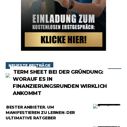
NEUESTE BEITRÄGE
RATGEBER
TERM SHEET BEI DER GRÜNDUNG:
WORAUF ES IN
FINANZIERUNGSRUNDEN WIRKLICH
ANKOMMT
RATGEBER
BESTER ANBIETER, UM
MANIFESTIEREN ZU LERNEN: DER
ULTIMATIVE RATGEBER