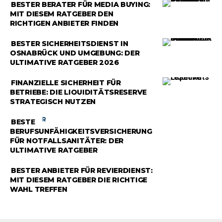
RATGEBER
BESTER BERATER FÜR MEDIA BUYING:
MIT DIESEM RATGEBER DEN
RICHTIGEN ANBIETER FINDEN
RATGEBER
BESTER SICHERHEITSDIENST IN
OSNABRÜCK UND UMGEBUNG: DER
ULTIMATIVE RATGEBER 2026
RATGEBER
FINANZIELLE SICHERHEIT FÜR
BETRIEBE: DIE LIQUIDITÄTSRESERVE
STRATEGISCH NUTZEN
RATGEBER
BESTE
BERUFSUNFÄHIGKEITSVERSICHERUNG
FÜR NOTFALLSANITÄTER: DER
ULTIMATIVE RATGEBER
RATGEBER
BESTER ANBIETER FÜR REVIERDIENST:
MIT DIESEM RATGEBER DIE RICHTIGE
WAHL TREFFEN