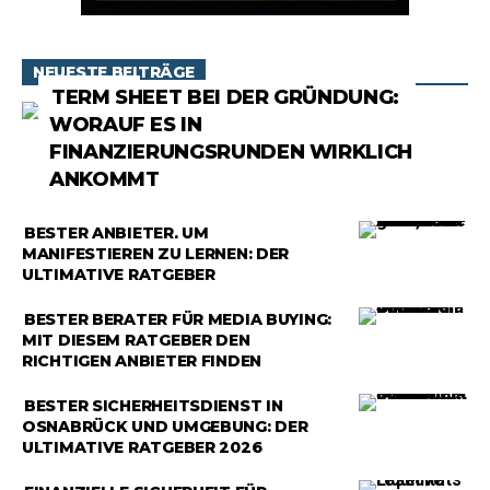
NEUESTE BEITRÄGE
RATGEBER
TERM SHEET BEI DER GRÜNDUNG:
WORAUF ES IN
FINANZIERUNGSRUNDEN WIRKLICH
ANKOMMT
RATGEBER
BESTER ANBIETER, UM
MANIFESTIEREN ZU LERNEN: DER
ULTIMATIVE RATGEBER
RATGEBER
BESTER BERATER FÜR MEDIA BUYING:
MIT DIESEM RATGEBER DEN
RICHTIGEN ANBIETER FINDEN
RATGEBER
BESTER SICHERHEITSDIENST IN
OSNABRÜCK UND UMGEBUNG: DER
ULTIMATIVE RATGEBER 2026
RATGEBER