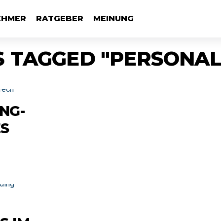
EHMER
RATGEBER
MEINUNG
S TAGGED "PERSONAL
NG-
S