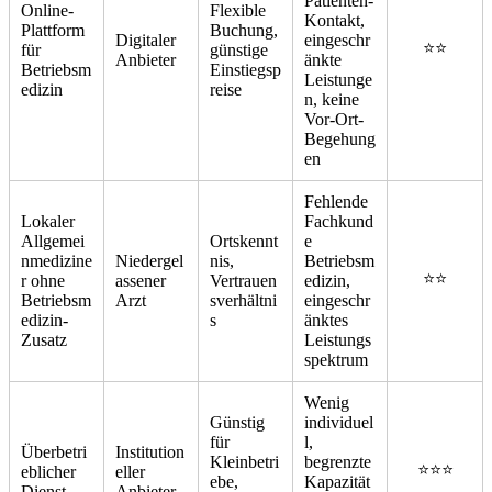
Patienten-
Online-
Flexible
Kontakt,
Plattform
Buchung,
Digitaler
eingeschr
⭐⭐
für
günstige
Anbieter
änkte
Betriebsm
Einstiegsp
Leistunge
edizin
reise
n, keine
Vor-Ort-
Begehung
en
Fehlende
Lokaler
Fachkund
Allgemei
Ortskennt
e
nmedizine
Niedergel
nis,
Betriebsm
⭐⭐
r ohne
assener
Vertrauen
edizin,
Betriebsm
Arzt
sverhältni
eingeschr
edizin-
s
änktes
Zusatz
Leistungs
spektrum
Wenig
Günstig
individuel
für
l,
Überbetri
Institution
Kleinbetri
begrenzte
⭐⭐⭐
eblicher
eller
ebe,
Kapazität
Dienst
Anbieter