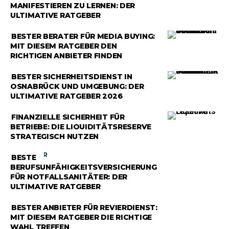
MANIFESTIEREN ZU LERNEN: DER
ULTIMATIVE RATGEBER
RATGEBER
BESTER BERATER FÜR MEDIA BUYING:
MIT DIESEM RATGEBER DEN
RICHTIGEN ANBIETER FINDEN
RATGEBER
BESTER SICHERHEITSDIENST IN
OSNABRÜCK UND UMGEBUNG: DER
ULTIMATIVE RATGEBER 2026
RATGEBER
FINANZIELLE SICHERHEIT FÜR
BETRIEBE: DIE LIQUIDITÄTSRESERVE
STRATEGISCH NUTZEN
RATGEBER
BESTE
BERUFSUNFÄHIGKEITSVERSICHERUNG
FÜR NOTFALLSANITÄTER: DER
ULTIMATIVE RATGEBER
RATGEBER
BESTER ANBIETER FÜR REVIERDIENST:
MIT DIESEM RATGEBER DIE RICHTIGE
WAHL TREFFEN