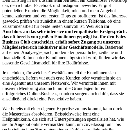
Den Einstieg in die Zusammenarbeit stellt ein kostenloser Workshop
dar, den ich über Facebook und Instagram bewerbe. Er gibt
potentiellen Kunden die Möglichkeit, mich und mein Angebot
kennenzulernen und von ersten Tipps zu profitieren. Ist das Interesse
geweckt, prüfen wir zunächst in einem kurzen Telefonat, ob eine
Zusammenarbeit für beide Seiten sinnvoll ist.
Wer sich im
Anschluss an das sehr intensive und empathische Erstgespräch,
das oft bereits von großen Emotionen geprägt ist, für den Fairy
Business Club entscheidet, erhält sofort Zugang zu unserem
Mitgliederbereich inklusiver aller Geschäftsmodelle.
Basierend
auf einem Analysegespräch, in dem der persönliche, zeitliche und
finanzielle Rahmen der Kundinnen abgesteckt wird, finden wir das
passende Geschäftsmodell für ihre Bedürfnisse.
Je nachdem, für welches Geschäftsmodell die Kundinnen sich
entscheiden, liefern wir auch erste Kunden oder vermitteln sie an
eine Agentur aus unserem Netzwerk. Wir vermitteln ihnen mit
unserem Mentoring also nicht nur die Grundlagen für ein
erfolgreiches Online-Business, sondern sorgen auch dafür, dass sie
anschließend direkt eine Perspektive haben.
Wer bereits mit einer eigenen Expertise zu uns kommt, kann direkt
die Masterclass absolvieren. Beispielsweise lernt eine
Heilpraktikerin, die sich auf Unterspritzungen spezialisiert hat, wie
sie ihr Angebot online vermarkten kann, um zuverlässig fünf- bis
sechsstellige Umsätze zu generieren. Dafür vermitteln wir ihr