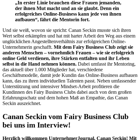
„In erster Linie brauchen diese Frauen jemanden,
der ihnen Mut macht und an sie glaubt. Denn ein
erfolgreiches Online-Business kann jede von ihnen
aufbauen“, fährt die Mentorin fort.
Und sie weiß, wovon sie spricht: Canan Seckin musste sich ihren
Wert selbst erkämpfen und hat mit harter Arbeit den Weg aus einem
unglücklichen Angestelltenverhältnis zur erfolgreichen Online-
Unternehmerin geschafft.
Mit dem Fairy Business Club zeigt sie
anderen Menschen – vornehmlich Frauen – wie sie erfolgreich
online Geld verdienen, ihre Stärken entfalten und ihr Leben
selbst in die Hand nehmen können.
Dabei umfasst ihr Mentoring,
das aktuell über 1.000 Mitglieder hat, verschiedene
Geschäftsmodelle, damit jede Kundin das Online-Business aufbauen
kann, das zu ihren individuellen Talenten passt. Neben umfassender
Unterstützung und intensiver Mindset-Arbeit profitieren die
Kundinnen des Fairy Business Clubs dabei auch von dem großen
Erfahrungsschatz und dem hohen Maß an Empathie, das Canan
Seckin auszeichnet.
Canan Seckin vom Fairy Business Club
bei uns im Interview!
Herzlich willkommen UnternehmerJournal, Canan Seckin! Mit