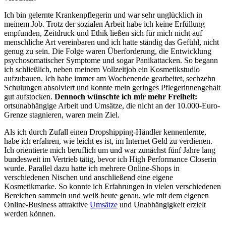
Ich bin gelernte Krankenpflegerin und war sehr unglücklich in
meinem Job. Trotz der sozialen Arbeit habe ich keine Erfüllung
empfunden, Zeitdruck und Ethik ließen sich für mich nicht auf
menschliche Art vereinbaren und ich hatte ständig das Gefühl, nicht
genug zu sein. Die Folge waren Überforderung, die Entwicklung
psychosomatischer Symptome und sogar Panikattacken. So begann
ich schließlich, neben meinem Vollzeitjob ein Kosmetikstudio
aufzubauen. Ich habe immer am Wochenende gearbeitet, sechzehn
Schulungen absolviert und konnte mein geringes Pflegerinnengehalt
gut aufstocken.
Dennoch wünschte ich mir mehr Freiheit:
ortsunabhängige Arbeit und Umsätze, die nicht an der 10.000-Euro-
Grenze stagnieren, waren mein Ziel.
Als ich durch Zufall einen Dropshipping-Händler kennenlernte,
habe ich erfahren, wie leicht es ist, im Internet Geld zu verdienen.
Ich orientierte mich beruflich um und war zunächst fünf Jahre lang
bundesweit im Vertrieb tätig, bevor ich High Performance Closerin
wurde. Parallel dazu hatte ich mehrere Online-Shops in
verschiedenen Nischen und anschließend eine eigene
Kosmetikmarke. So konnte ich Erfahrungen in vielen verschiedenen
Bereichen sammeln und weiß heute genau, wie mit dem eigenen
Online-Business attraktive
Umsätze
und Unabhängigkeit erzielt
werden können.