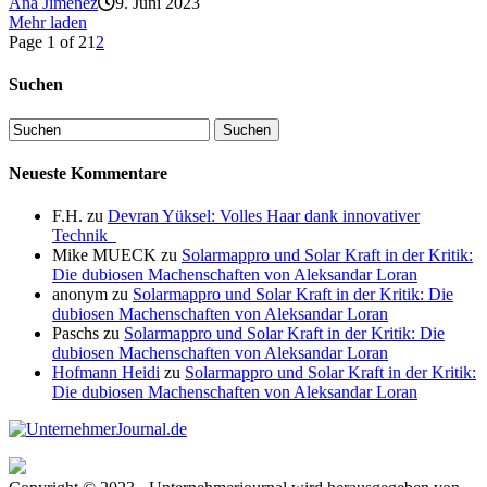
Ana Jimenez
9. Juni 2023
Mehr laden
Page 1 of 2
1
2
Suchen
Neueste Kommentare
F.H.
zu
Devran Yüksel: Volles Haar dank innovativer
Technik
Mike MUECK
zu
Solarmappro und Solar Kraft in der Kritik:
Die dubiosen Machenschaften von Aleksandar Loran
anonym
zu
Solarmappro und Solar Kraft in der Kritik: Die
dubiosen Machenschaften von Aleksandar Loran
Paschs
zu
Solarmappro und Solar Kraft in der Kritik: Die
dubiosen Machenschaften von Aleksandar Loran
Hofmann Heidi
zu
Solarmappro und Solar Kraft in der Kritik:
Die dubiosen Machenschaften von Aleksandar Loran