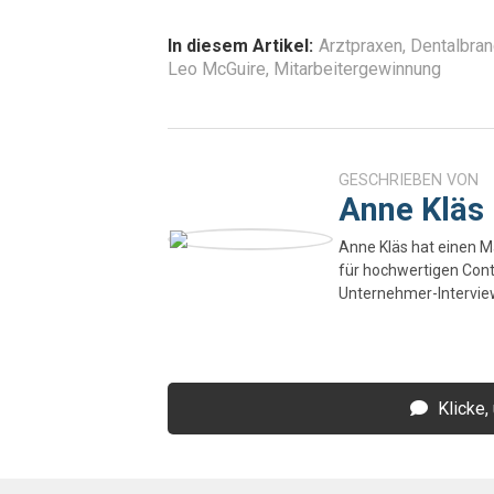
In diesem Artikel:
Arztpraxen
,
Dentalbra
Leo McGuire
,
Mitarbeitergewinnung
GESCHRIEBEN VON
Anne Kläs
Anne Kläs hat einen Ma
für hochwertigen Con
Unternehmer-Interview
Klicke,