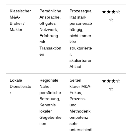
Klassischer
Persönliche
Prozessqua
★★★☆
M&A-
Ansprache,
lität stark
☆
Broker /
oft gutes
personenab
Makler
Netzwerk,
hängig,
Erfahrung
nicht immer
mit
klar
Transaktion
strukturierte
en
r,
skalierbarer
Ablauf
Lokale
Regionale
Selten
★★★☆
Dienstleiste
Nähe,
klarer M&A-
☆
r
persönliche
Fokus,
Betreuung,
Prozess-
Kenntnis
und
lokaler
Methodenk
Gegebenhe
ompetenz
iten
sehr
unterschiedl