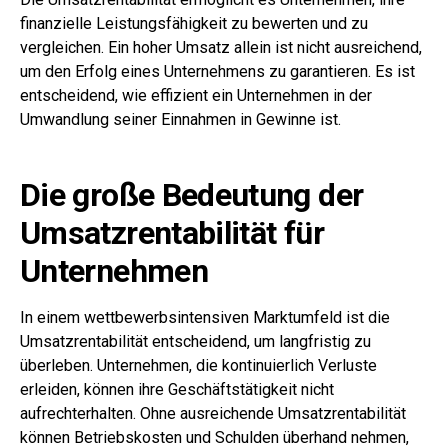
finanzielle Leistungsfähigkeit zu bewerten und zu
vergleichen. Ein hoher Umsatz allein ist nicht ausreichend,
um den Erfolg eines Unternehmens zu garantieren. Es ist
entscheidend, wie effizient ein Unternehmen in der
Umwandlung seiner Einnahmen in Gewinne ist.
Die große Bedeutung der
Umsatzrentabilität für
Unternehmen
In einem wettbewerbsintensiven Marktumfeld ist die
Umsatzrentabilität entscheidend, um langfristig zu
überleben. Unternehmen, die kontinuierlich Verluste
erleiden, können ihre Geschäftstätigkeit nicht
aufrechterhalten. Ohne ausreichende Umsatzrentabilität
können Betriebskosten und Schulden überhand nehmen,