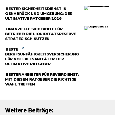
RATGEBER
BESTER SICHERHEITSDIENST IN
OSNABRÜCK UND UMGEBUNG: DER
ULTIMATIVE RATGEBER 2026
RATGEBER
FINANZIELLE SICHERHEIT FÜR
BETRIEBE: DIE LIQUIDITÄTSRESERVE
STRATEGISCH NUTZEN
RATGEBER
BESTE
BERUFSUNFÄHIGKEITSVERSICHERUNG
FÜR NOTFALLSANITÄTER: DER
ULTIMATIVE RATGEBER
RATGEBER
BESTER ANBIETER FÜR REVIERDIENST:
MIT DIESEM RATGEBER DIE RICHTIGE
WAHL TREFFEN
Weitere Beiträge: