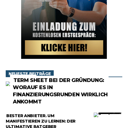
NEUESTE BEITRÄGE
RATGEBER
TERM SHEET BEI DER GRÜNDUNG:
WORAUF ES IN
FINANZIERUNGSRUNDEN WIRKLICH
ANKOMMT
RATGEBER
BESTER ANBIETER, UM
MANIFESTIEREN ZU LERNEN: DER
ULTIMATIVE RATGEBER