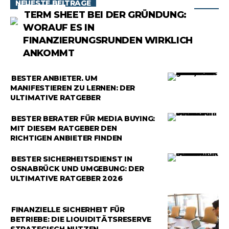
NEUESTE BEITRÄGE
RATGEBER
TERM SHEET BEI DER GRÜNDUNG:
WORAUF ES IN
FINANZIERUNGSRUNDEN WIRKLICH
ANKOMMT
RATGEBER
BESTER ANBIETER, UM
MANIFESTIEREN ZU LERNEN: DER
ULTIMATIVE RATGEBER
RATGEBER
BESTER BERATER FÜR MEDIA BUYING:
MIT DIESEM RATGEBER DEN
RICHTIGEN ANBIETER FINDEN
RATGEBER
BESTER SICHERHEITSDIENST IN
OSNABRÜCK UND UMGEBUNG: DER
ULTIMATIVE RATGEBER 2026
RATGEBER
FINANZIELLE SICHERHEIT FÜR
BETRIEBE: DIE LIQUIDITÄTSRESERVE