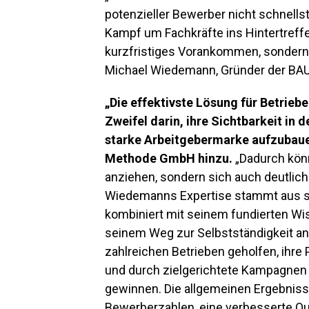
potenzieller Bewerber nicht schnells
Kampf um Fachkräfte ins Hintertreffe
kurzfristiges Vorankommen, sondern 
Michael Wiedemann, Gründer der B
„Die effektivste Lösung für Betrieb
Zweifel darin, ihre Sichtbarkeit in
starke Arbeitgebermarke aufzubauen
Methode GmbH hinzu.
„Dadurch könne
anziehen, sondern sich auch deutlic
Wiedemanns Expertise stammt aus se
kombiniert mit seinem fundierten Wis
seinem Weg zur Selbstständigkeit ane
zahlreichen Betrieben geholfen, ihre
und durch zielgerichtete Kampagnen 
gewinnen. Die allgemeinen Ergebniss
Bewerberzahlen, eine verbesserte Qu