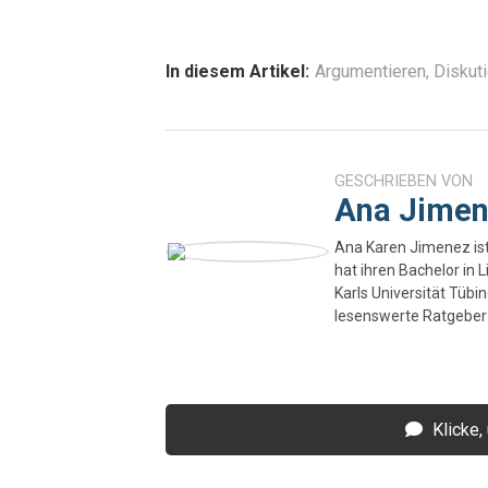
In diesem Artikel:
Argumentieren
,
Diskut
GESCHRIEBEN VON
Ana Jime
Ana Karen Jimenez is
hat ihren Bachelor in
Karls Universität Tübi
lesenswerte Ratgeber 
Klicke,