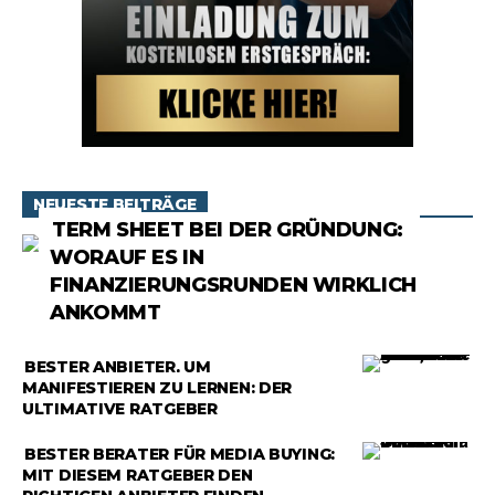
NEUESTE BEITRÄGE
RATGEBER
TERM SHEET BEI DER GRÜNDUNG:
WORAUF ES IN
FINANZIERUNGSRUNDEN WIRKLICH
ANKOMMT
RATGEBER
BESTER ANBIETER, UM
MANIFESTIEREN ZU LERNEN: DER
ULTIMATIVE RATGEBER
RATGEBER
BESTER BERATER FÜR MEDIA BUYING:
MIT DIESEM RATGEBER DEN