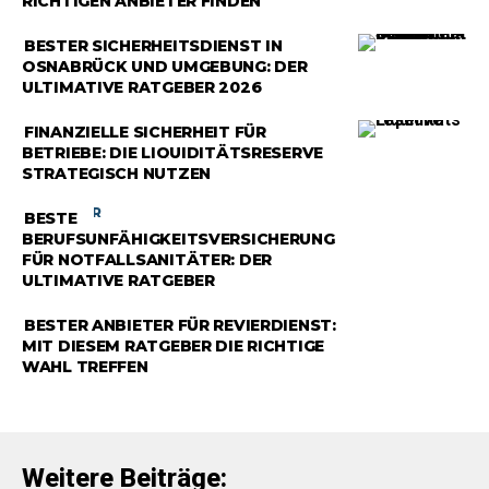
RICHTIGEN ANBIETER FINDEN
RATGEBER
BESTER SICHERHEITSDIENST IN
OSNABRÜCK UND UMGEBUNG: DER
ULTIMATIVE RATGEBER 2026
RATGEBER
FINANZIELLE SICHERHEIT FÜR
BETRIEBE: DIE LIQUIDITÄTSRESERVE
STRATEGISCH NUTZEN
RATGEBER
BESTE
BERUFSUNFÄHIGKEITSVERSICHERUNG
FÜR NOTFALLSANITÄTER: DER
ULTIMATIVE RATGEBER
RATGEBER
BESTER ANBIETER FÜR REVIERDIENST:
MIT DIESEM RATGEBER DIE RICHTIGE
WAHL TREFFEN
Weitere Beiträge: