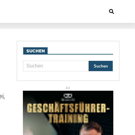
SUCHEN
AD
i,