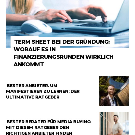
RATGEBER
TERM SHEET BEI DER GRÜNDUNG:
WORAUF ES IN
FINANZIERUNGSRUNDEN WIRKLICH
ANKOMMT
RATGEBER
BESTER ANBIETER, UM
MANIFESTIEREN ZU LERNEN: DER
ULTIMATIVE RATGEBER
RATGEBER
BESTER BERATER FÜR MEDIA BUYING:
MIT DIESEM RATGEBER DEN
RICHTIGEN ANBIETER FINDEN