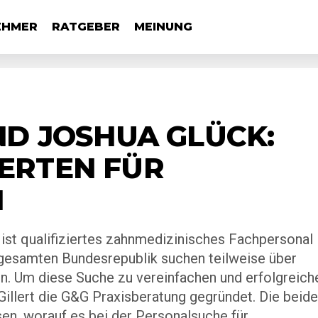
EHMER
RATGEBER
MEINUNG
ND JOSHUA GLÜCK:
ERTEN FÜR
N
ist qualifiziertes zahnmedizinisches Fachpersonal
gesamten Bundesrepublik suchen teilweise über
n. Um diese Suche zu vereinfachen und erfolgreich
Gillert die G&G Praxisberatung gegründet. Die beid
en, worauf es bei der Personalsuche für