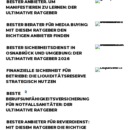
RATGEBER
BESTER ANBIETER, UM
MANIFESTIEREN ZU LERNEN: DER
ULTIMATIVE RATGEBER
RATGEBER
BESTER BERATER FÜR MEDIA BUYING:
MIT DIESEM RATGEBER DEN
RICHTIGEN ANBIETER FINDEN
RATGEBER
BESTER SICHERHEITSDIENST IN
OSNABRÜCK UND UMGEBUNG: DER
ULTIMATIVE RATGEBER 2026
RATGEBER
FINANZIELLE SICHERHEIT FÜR
BETRIEBE: DIE LIQUIDITÄTSRESERVE
STRATEGISCH NUTZEN
RATGEBER
BESTE
BERUFSUNFÄHIGKEITSVERSICHERUNG
FÜR NOTFALLSANITÄTER: DER
ULTIMATIVE RATGEBER
RATGEBER
BESTER ANBIETER FÜR REVIERDIENST:
MIT DIESEM RATGEBER DIE RICHTIGE