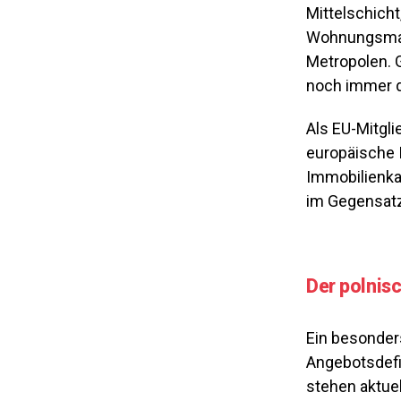
Mittelschicht
Wohnungsmang
Metropolen. G
noch immer d
Als EU-Mitgli
europäische 
Immobilienkau
im Gegensatz
Der polnis
Ein besonders
Angebotsdefi
stehen aktue