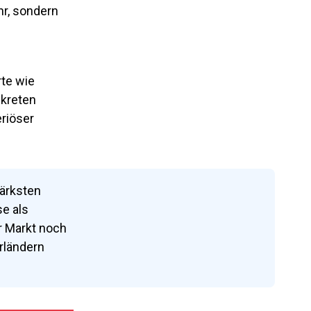
hr, sondern
te wie
nkreten
eriöser
tärksten
e als
r Markt noch
rländern