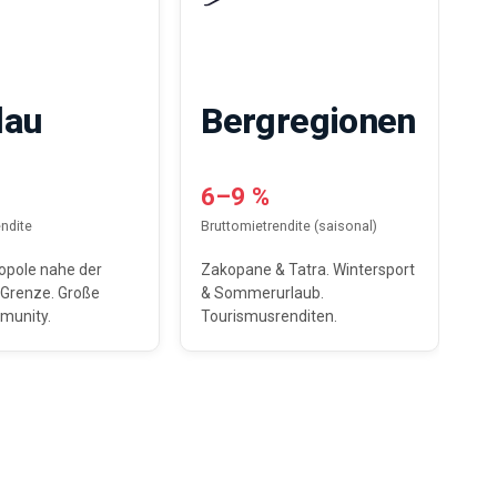
lau
Bergregionen
6–9 %
ndite
Bruttomietrendite (saisonal)
opole nahe der
Zakopane & Tatra. Wintersport
Grenze. Große
& Sommerurlaub.
munity.
Tourismusrenditen.