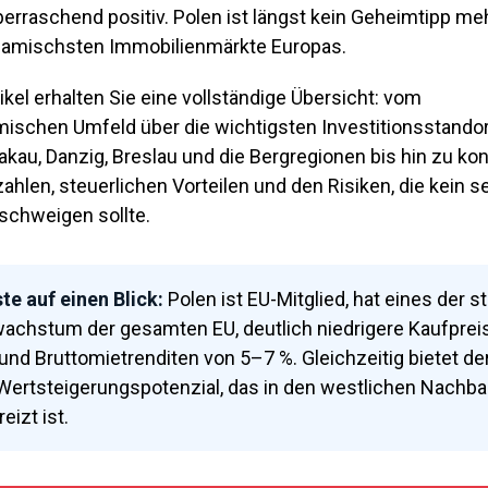
erraschend positiv. Polen ist längst kein Geheimtipp me
namischsten Immobilienmärkte Europas.
ikel erhalten Sie eine vollständige Übersicht: vom
schen Umfeld über die wichtigsten Investitionsstandor
kau, Danzig, Breslau und die Bergregionen bis hin zu ko
hlen, steuerlichen Vorteilen und den Risiken, die kein s
schweigen sollte.
te auf einen Blick:
Polen ist EU-Mitglied, hat eines der s
achstum der gesamten EU, deutlich niedrigere Kaufpreis
nd Bruttomietrenditen von 5–7 %. Gleichzeitig bietet de
Wertsteigerungspotenzial, das in den westlichen Nachba
eizt ist.