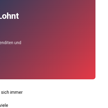
Lohnt
enditen und
n sich immer
viele