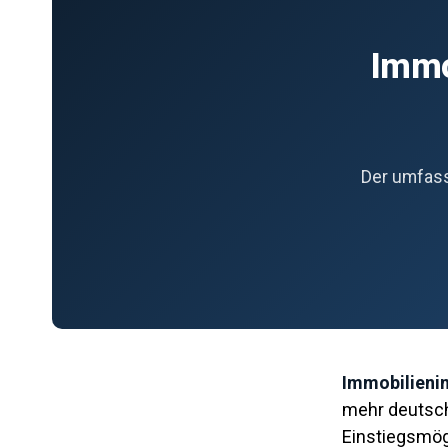
Immo
Der umfass
Immobilienin
mehr deutsch
Einstiegsmögl