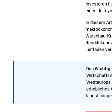
Investoren üb
eines der dy
In diesem Art
makroökonomi
Warschau, Kra
Renditekennza
Leitfaden ver
Das Wichtigs
Wirtschaftsw
Westeuropa u
erhebliches 
längst ausger