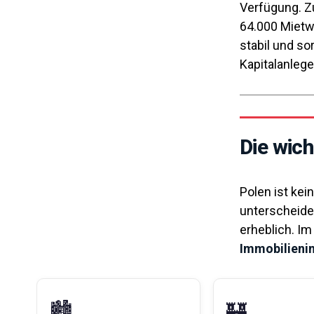
Verfügung. Z
64.000 Mietw
stabil und s
Kapitalanlege
Die wich
Polen ist ke
unterscheide
erheblich. Im
Immobilienin
🏙️
🏰