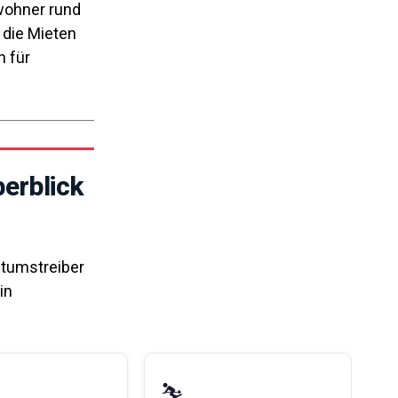
nwohner rund
 die Mieten
n für
berblick
stumstreiber
in
⛷️