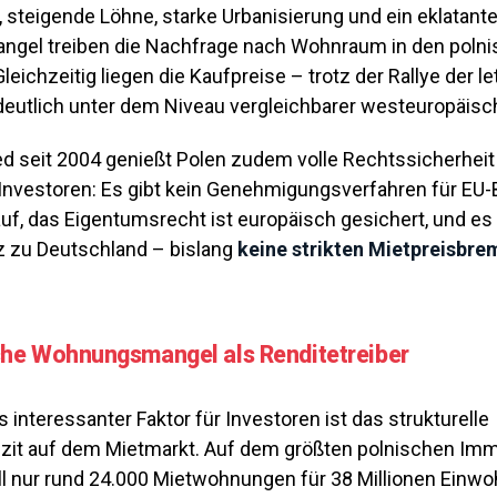
, steigende Löhne, starke Urbanisierung und ein eklatante
el treiben die Nachfrage nach Wohnraum in den poln
leichzeitig liegen die Kaufpreise – trotz der Rallye der l
eutlich unter dem Niveau vergleichbarer westeuropäisch
ed seit 2004 genießt Polen zudem volle Rechtssicherheit
Investoren: Es gibt kein Genehmigungsverfahren für EU-
f, das Eigentumsrecht ist europäisch gesichert, und es 
 zu Deutschland – bislang
keine strikten Mietpreisbr
che Wohnungsmangel als Renditetreiber
 interessanter Faktor für Investoren ist das strukturelle
zit auf dem Mietmarkt. Auf dem größten polnischen Immo
ll nur rund 24.000 Mietwohnungen für 38 Millionen Einwo