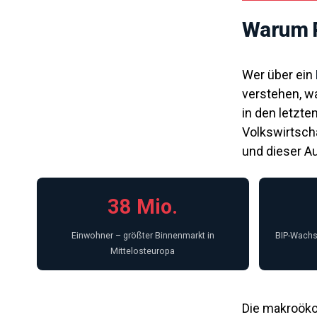
Warum P
Wer über ein
verstehen, wa
in den letzte
Volkswirtsch
und dieser Au
38 Mio.
Einwohner – größter Binnenmarkt in
BIP-Wachst
Mittelosteuropa
Die makroök