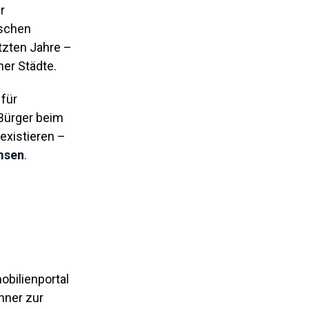
r
ischen
etzten Jahre –
er Städte.
 für
Bürger beim
existieren –
emsen
.
bilienportal
hner zur