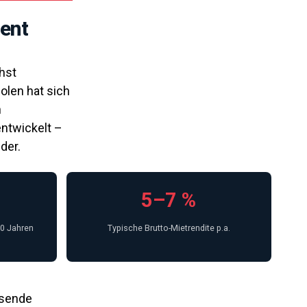
ent
hst
Polen hat sich
n
entwickelt –
der.
5–7 %
10 Jahren
Typische Brutto-Mietrendite p.a.
hsende