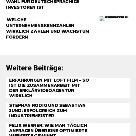
WAHL FÜR DEUTSCHSPRACHIGE
INVESTOREN IST
RATGEBER
WELCHE
UNTERNEHMENSKENNZAHLEN
WIRKLICH ZÄHLEN UND WACHSTUM
FÖRDERN
Weitere Beiträge:
ERFAHRUNGEN MIT LOFT FILM – SO
IST DIE ZUSAMMENARBEIT MIT
DER ERKLÄRVIDEOAGENTUR
WIRKLICH
STEPHAN RODIG UND SEBASTIAN
JUND: ERFOLGREICH ZUM
INDUSTRIEMEISTER
FELIX WERNER: WIE MAN TÄGLICH
ANFRAGEN ÜBER EINE OPTIMIERTE
WEBSEITE GEWINNT