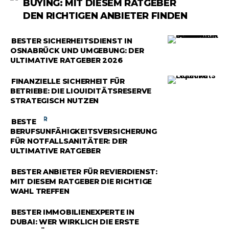
BUYING: MIT DIESEM RATGEBER
DEN RICHTIGEN ANBIETER FINDEN
RATGEBER
BESTER SICHERHEITSDIENST IN
OSNABRÜCK UND UMGEBUNG: DER
ULTIMATIVE RATGEBER 2026
RATGEBER
FINANZIELLE SICHERHEIT FÜR
BETRIEBE: DIE LIQUIDITÄTSRESERVE
STRATEGISCH NUTZEN
RATGEBER
BESTE
BERUFSUNFÄHIGKEITSVERSICHERUNG
FÜR NOTFALLSANITÄTER: DER
ULTIMATIVE RATGEBER
RATGEBER
BESTER ANBIETER FÜR REVIERDIENST:
MIT DIESEM RATGEBER DIE RICHTIGE
WAHL TREFFEN
RATGEBER
BESTER IMMOBILIENEXPERTE IN
DUBAI: WER WIRKLICH DIE ERSTE