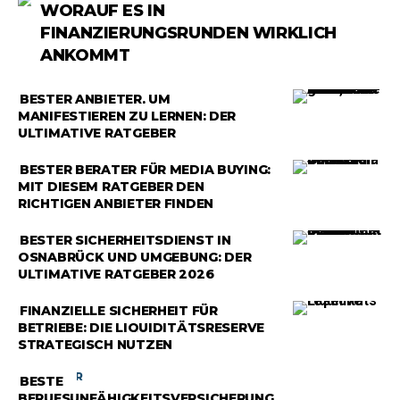
WORAUF ES IN
FINANZIERUNGSRUNDEN WIRKLICH
ANKOMMT
RATGEBER
BESTER ANBIETER, UM
MANIFESTIEREN ZU LERNEN: DER
ULTIMATIVE RATGEBER
RATGEBER
BESTER BERATER FÜR MEDIA BUYING:
MIT DIESEM RATGEBER DEN
RICHTIGEN ANBIETER FINDEN
RATGEBER
BESTER SICHERHEITSDIENST IN
OSNABRÜCK UND UMGEBUNG: DER
ULTIMATIVE RATGEBER 2026
RATGEBER
FINANZIELLE SICHERHEIT FÜR
BETRIEBE: DIE LIQUIDITÄTSRESERVE
STRATEGISCH NUTZEN
RATGEBER
BESTE
BERUFSUNFÄHIGKEITSVERSICHERUNG