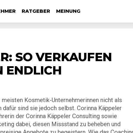
EHMER
RATGEBER
MEINUNG
R: SO VERKAUFEN
 ENDLICH
e meisten Kosmetik-Unternehmerinnen nicht als
afür sind sie jedoch selbst. Corinna Käppeler
ührerin der Corinna Käppeler Consulting sowie
keting dabei, diesen Missstand zu beheben und
hpreisige Angebote zu begeistern. Wie das Coachin