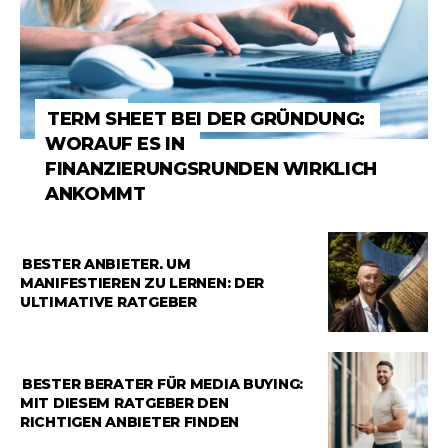
RATGEBER
TERM SHEET BEI DER GRÜNDUNG:
WORAUF ES IN
FINANZIERUNGSRUNDEN WIRKLICH
ANKOMMT
RATGEBER
BESTER ANBIETER, UM
MANIFESTIEREN ZU LERNEN: DER
ULTIMATIVE RATGEBER
RATGEBER
BESTER BERATER FÜR MEDIA BUYING:
MIT DIESEM RATGEBER DEN
RICHTIGEN ANBIETER FINDEN