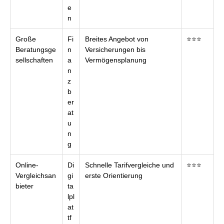
e
n
Große
Fi
Breites Angebot von
⭐⭐⭐
Beratungsge
n
Versicherungen bis
sellschaften
a
Vermögensplanung
n
z
b
er
at
u
n
g
Online-
Di
Schnelle Tarifvergleiche und
⭐⭐⭐
Vergleichsan
gi
erste Orientierung
bieter
ta
lpl
at
tf