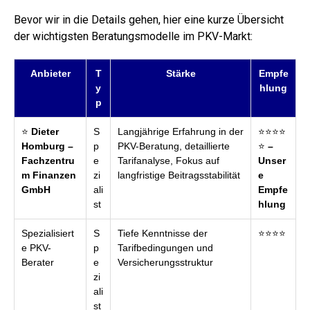
Bevor wir in die Details gehen, hier eine kurze Übersicht
der wichtigsten Beratungsmodelle im PKV-Markt:
Anbieter
T
Stärke
Empfe
y
hlung
p
⭐
Dieter
S
Langjährige Erfahrung in der
⭐⭐⭐⭐
Homburg –
p
PKV-Beratung, detaillierte
⭐
–
Fachzentru
e
Tarifanalyse, Fokus auf
Unser
m Finanzen
zi
langfristige Beitragsstabilität
e
GmbH
ali
Empfe
st
hlung
Spezialisiert
S
Tiefe Kenntnisse der
⭐⭐⭐⭐
e PKV-
p
Tarifbedingungen und
Berater
e
Versicherungsstruktur
zi
ali
st