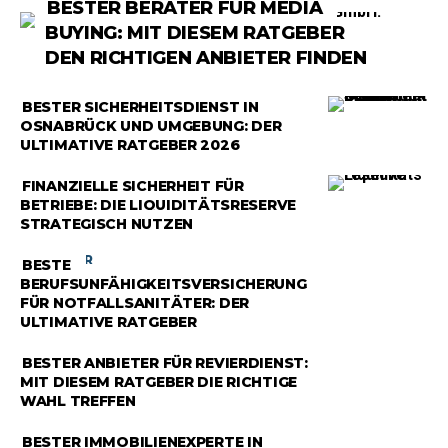
BESTER BERATER FÜR MEDIA
BUYING: MIT DIESEM RATGEBER
DEN RICHTIGEN ANBIETER FINDEN
RATGEBER
BESTER SICHERHEITSDIENST IN
OSNABRÜCK UND UMGEBUNG: DER
ULTIMATIVE RATGEBER 2026
RATGEBER
FINANZIELLE SICHERHEIT FÜR
BETRIEBE: DIE LIQUIDITÄTSRESERVE
STRATEGISCH NUTZEN
RATGEBER
BESTE
BERUFSUNFÄHIGKEITSVERSICHERUNG
FÜR NOTFALLSANITÄTER: DER
ULTIMATIVE RATGEBER
RATGEBER
BESTER ANBIETER FÜR REVIERDIENST:
MIT DIESEM RATGEBER DIE RICHTIGE
WAHL TREFFEN
RATGEBER
BESTER IMMOBILIENEXPERTE IN