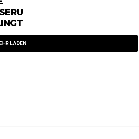
E
ERUN
INGT
EHR LADEN