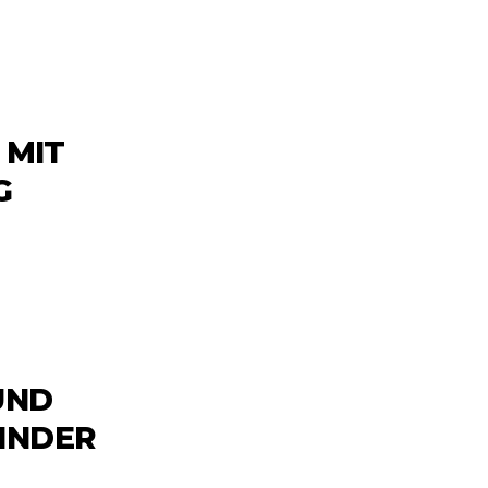
 MIT
G
UND
KINDER