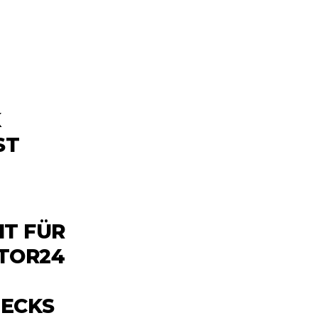
K
ST
IT FÜR
TOR24
CKS B