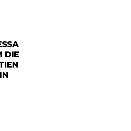
ESSA
 DIE
TIEN
NN
E