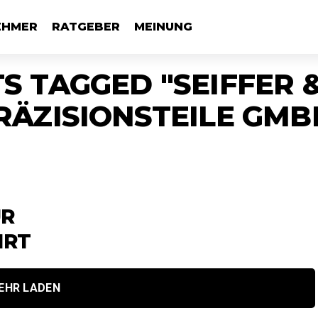
EHMER
RATGEBER
MEINUNG
S TAGGED "SEIFFER 
RÄZISIONSTEILE GMB
ÜR
HRT
EHR LADEN