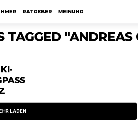
EHMER
RATGEBER
MEINUNG
S TAGGED "ANDREAS
KI-
GPASS
Z
EHR LADEN