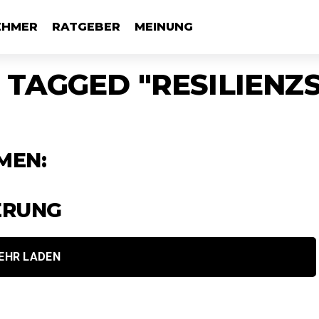
EHMER
RATGEBER
MEINUNG
 TAGGED "RESILIENZ
MEN:
ERUNG
EHR LADEN