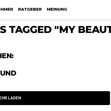
EHMER
RATGEBER
MEINUNG
S TAGGED "MY BEAUT
HEN:
 UND
EHR LADEN