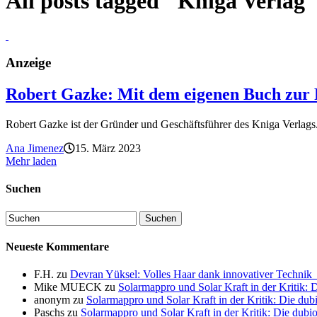
All posts tagged "Kniga Verlag
Anzeige
Robert Gazke: Mit dem eigenen Buch zur 
Robert Gazke ist der Gründer und Geschäftsführer des Kniga Verlags.
Ana Jimenez
15. März 2023
Mehr laden
Suchen
Neueste Kommentare
F.H.
zu
Devran Yüksel: Volles Haar dank innovativer Techni
Mike MUECK
zu
Solarmappro und Solar Kraft in der Kritik:
anonym
zu
Solarmappro und Solar Kraft in der Kritik: Die d
Paschs
zu
Solarmappro und Solar Kraft in der Kritik: Die du