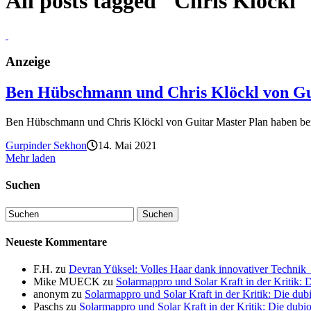
All posts tagged "Chris Klöckl"
Anzeige
Ben Hübschmann und Chris Klöckl von Guita
Ben Hübschmann und Chris Klöckl von Guitar Master Plan haben bereit
Gurpinder Sekhon
14. Mai 2021
Mehr laden
Suchen
Neueste Kommentare
F.H.
zu
Devran Yüksel: Volles Haar dank innovativer Techni
Mike MUECK
zu
Solarmappro und Solar Kraft in der Kritik:
anonym
zu
Solarmappro und Solar Kraft in der Kritik: Die d
Paschs
zu
Solarmappro und Solar Kraft in der Kritik: Die du