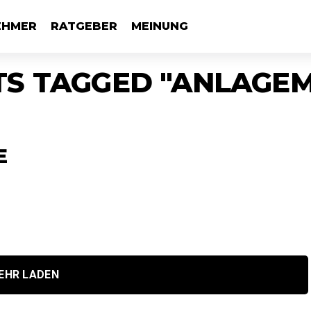
EHMER
RATGEBER
MEINUNG
TS TAGGED "ANLAGE
E
EHR LADEN