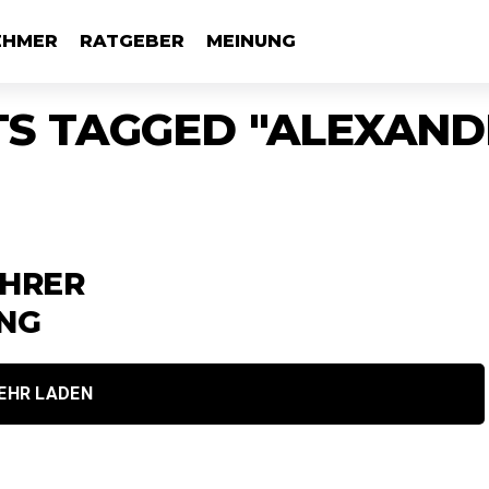
EHMER
RATGEBER
MEINUNG
TS TAGGED "ALEXAND
AHRER
ING
EHR LADEN